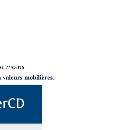
et moins
𝐬 𝐦𝐨𝐛𝐢𝐥𝐢𝐞̀𝐫𝐞𝐬.