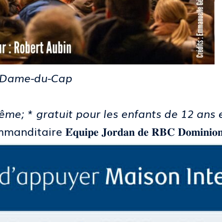
e-Dame-du-Cap
même; * gratuit pour les enfants de 12 ans 
𝐢𝐩𝐞 𝐉𝐨𝐫𝐝𝐚𝐧 𝐝𝐞 𝐑𝐁𝐂 𝐃𝐨𝐦𝐢𝐧𝐢𝐨𝐧 𝐯𝐚𝐥𝐞𝐮